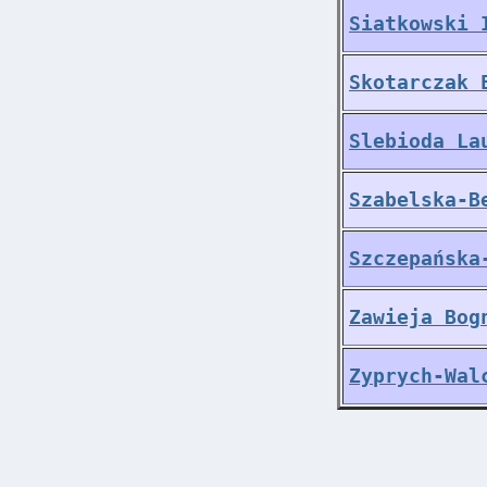
Siatkowski 
Skotarczak 
Slebioda La
Szabelska-B
Szczepańska
Zawieja Bog
Zyprych-Wal