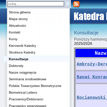
Strona główna
Mapa strony
Aktualności
Konsultacje
Kontakt
Kursy
Poniższy harmono
2025/2026
Kierownik Katedry
Nazw
Struktura Katedry
Konsultacje
Ambroży-Der
Doktoraty
Nasze osiągnięcia
Banaś Konra
Seminaria środowiskowe
Polskie Towarzystwo Biometryczne
Biometrical Letters
Bocianowski
Pracownicy/Doktoranci
Pracownicy emerytowani