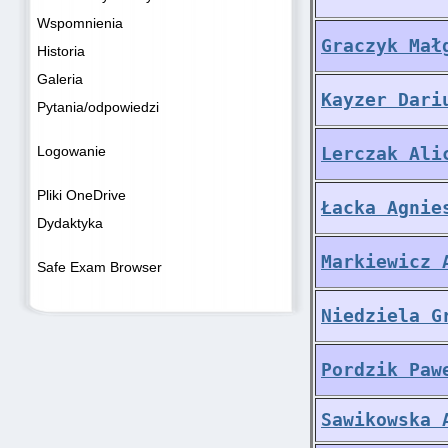
Wspomnienia
Graczyk Mał
Historia
Galeria
Kayzer Dari
Pytania/odpowiedzi
Logowanie
Lerczak Ali
Pliki OneDrive
Łacka Agnie
Dydaktyka
Markiewicz 
Safe Exam Browser
Niedziela G
Pordzik Paw
Sawikowska 