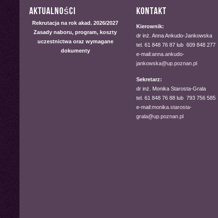
Aktualności
Kontakt
Rekrutacja na rok akad. 2026/2027
Kierownik:
Zasady naboru, program, koszty
dr inż. Anna Ankudo-Jankowska
uczestnictwa oraz wymagane
tel. 61 848 76 87 lub 609 848 277
dokumenty
e-mail:
anna.ankudo-
jankowska@up.poznan.pl
Sekretarz:
dr inż. Monika Starosta-Grala
tel. 61 848 76 88 lub 793 756 585
e-mail:
monika.starosta-
grala@up.poznan.pl