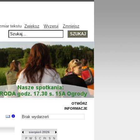
miar tekstu
Zwiększ
Wyzeruj
Zmniejsz
OTWÓRZ
INFORMACJE
Brak wydarzeń
sierpień 2026
P
W
Ś
C
Pt
S
N