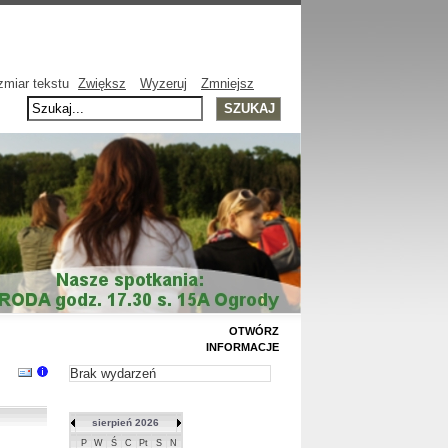
miar tekstu
Zwiększ
Wyzeruj
Zmniejsz
OTWÓRZ
INFORMACJE
Brak wydarzeń
sierpień 2026
P
W
Ś
C
Pt
S
N