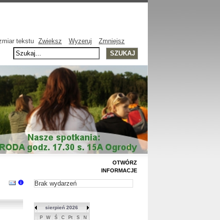
miar tekstu
Zwiększ
Wyzeruj
Zmniejsz
OTWÓRZ
INFORMACJE
Brak wydarzeń
sierpień 2026
P
W
Ś
C
Pt
S
N