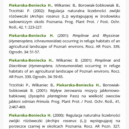
Piekarska-Boniecka H.
, Wilkaniec B., Borowiak-Sobkowiak B.,
Trzciński P. (2002):
Regulacja naturalna liczebności zwójki
różóweczki (
Archips rosanus
(L.)) występującej w środowisku
sadowniczym okolic Poznania. Prog. Plant Prot. / Post. Ochr.
Rośl., 42, 1: 223-227.
Piekarska-Boniecka H.
(2001):
Pimplinae
and
Rhyssinae
(
Hymenoptera
,
Ichneumonidae
) occurring in refuge habitats of an
agricultural landscape of Poznań environs. Rocz. AR Pozn. 339,
Ogrodn. 34: 51-57.
Piekarska-Boniecka H.
, Wilkaniec B. (2001):
Pimplinae
and
Diacritinae
(
Hymenoptera, Ichneumonidae
) occurring in refuge
habitats of an agricultural landscape of Poznań environs. Rocz.
AR Pozn. 339, Ogrodn. 34: 59-65.
Trzciński P., Wilkaniec B.,
Piekarska-Boniecka H.
, Borowiak-
Sobkowiak B. (2001):
Wpływ żerowania mszycy jabłoniowo-
babkowej (
Dysaphis plantaginea
Pass) na wielkość owoców
jabłoni odmian
Primula
. Prog. Plant Prot. / Post. Ochr. Rośl., 41,
2:467-469.
Piekarska-Boniecka H.
(2000): Regulacja naturalna liczebności
zwójki różóweczki (
Archips rosanus
(L.)) występującej na
porzeczce czarnej w okolicach Poznania. Rocz. AR Pozn. 327,