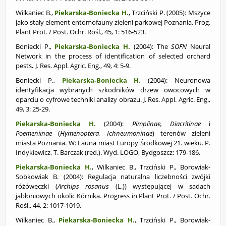
Wilkaniec B.,
Piekarska-Boniecka H.
, Trzciński P. (2005):
Mszyce
jako stały element entomofauny zieleni parkowej Poznania. Prog.
Plant Prot. / Post. Ochr. Rośl., 45, 1: 516-523.
Boniecki P.,
Piekarska-Boniecka H.
(2004): The
SOFN
Neural
Network in the process of identification of selected orchard
pests
.
J. Res. Appl. Agric. Eng., 49, 4: 5-9.
Boniecki P.,
Piekarska-Boniecka H.
(2004): Neuronowa
identyfikacja wybranych szkodników drzew owocowych w
oparciu o cyfrowe techniki analizy obrazu. J. Res. Appl. Agric. Eng.,
49, 3: 25-29.
Piekarska-Boniecka H.
(2004):
Pimplinae, Diacritinae
i
Poemeniinae
(
Hymenoptera, Ichneumoninae
) terenów zieleni
miasta Poznania. W: Fauna miast Europy Środkowej 21. wieku. P.
Indykiewicz, T. Barczak (red.). Wyd. LOGO, Bydgoszcz: 179-186.
Piekarska-Boniecka H.
, Wilkaniec B., Trzciński P., Borowiak-
Sobkowiak B. (2004):
Regulacja naturalna liczebności zwójki
różóweczki (
Archips rosanus
(L.)) występującej w sadach
jabłoniowych okolic Kórnika. Progress in Plant Prot. / Post. Ochr.
Rośl., 44, 2: 1017-1019.
Wilkaniec B.,
Piekarska-Boniecka H.
, Trzciński P., Borowiak-