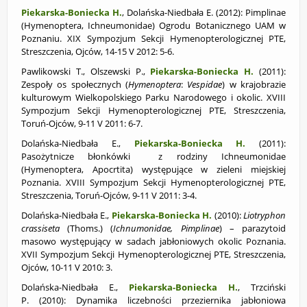
Piekarska-Boniecka H.
, Dolańska-Niedbała E. (2012):
Pimplinae
(Hymenoptera, Ichneumonidae) Ogrodu Botanicznego UAM w
Poznaniu. XIX Sympozjum Sekcji Hymenopterologicznej PTE,
Streszczenia, Ojców, 14-15 V 2012: 5-6.
Pawlikowski T., Olszewski P.,
Piekarska-Boniecka H.
(2011):
Zespoły os społecznych (
Hymenoptera
:
Vespidae
) w krajobrazie
kulturowym Wielkopolskiego Parku Narodowego i okolic. XVIII
Sympozjum Sekcji Hymenopterologicznej PTE, Streszczenia,
Toruń-Ojców, 9-11 V 2011: 6-7.
Dolańska-Niedbała E.,
Piekarska-Boniecka H.
(2011):
Pasożytnicze błonkówki z rodziny Ichneumonidae
(Hymenoptera, Apocrtita) występujące w zieleni miejskiej
Poznania. XVIII Sympozjum Sekcji Hymenopterologicznej PTE,
Streszczenia, Toruń-Ojców, 9-11 V 2011: 3-4.
Dolańska-Niedbała E.,
Piekarska-Boniecka H.
(2010):
Liotryphon
crassiseta
(Thoms.) (
Ichnumonidae, Pimplinae
) – parazytoid
masowo występujący w sadach jabłoniowych okolic Poznania.
XVII Sympozjum Sekcji Hymenopterologicznej PTE, Streszczenia,
Ojców, 10-11 V 2010: 3.
Dolańska-Niedbała E.,
Piekarska-Boniecka H.
, Trzciński
P. (2010): Dynamika liczebności przeziernika jabłoniowa