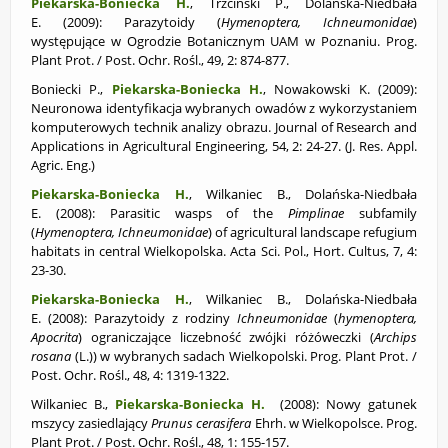
Piekarska-Boniecka H.
, Trzciński P., Dolańska-Niedbała
E. (2009): Parazytoidy (
Hymenoptera, Ichneumonidae
)
występujące w Ogrodzie Botanicznym UAM w Poznaniu. Prog.
Plant Prot. / Post. Ochr. Rośl., 49, 2: 874-877.
Boniecki P.,
Piekarska-Boniecka H.
, Nowakowski K. (2009):
Neuronowa identyfikacja wybranych owadów z wykorzystaniem
komputerowych technik analizy obrazu. Journal of Research and
Applications in Agricultural Engineering, 54, 2: 24-27. (J. Res. Appl.
Agric. Eng.)
Piekarska-Boniecka H.
, Wilkaniec B., Dolańska-Niedbała
E. (2008): Parasitic wasps of the
Pimplinae
subfamily
(
Hymenoptera, Ichneumonidae
) of agricultural landscape refugium
habitats in central Wielkopolska. Acta Sci. Pol., Hort. Cultus, 7, 4:
23-30.
Piekarska-Boniecka H.
, Wilkaniec B., Dolańska-Niedbała
E. (2008): Parazytoidy z rodziny
Ichneumonidae
(
hymenoptera,
Apocrita
) ograniczające liczebność zwójki różóweczki (
Archips
rosana
(L.)) w wybranych sadach Wielkopolski. Prog. Plant Prot. /
Post. Ochr. Rośl., 48, 4: 1319-1322.
Wilkaniec B.,
Piekarska-Boniecka H.
(2008):
Nowy gatunek
mszycy zasiedlający
Prunus cerasifera
Ehrh. w Wielkopolsce. Prog.
Plant Prot. / Post. Ochr. Rośl., 48, 1: 155-157.