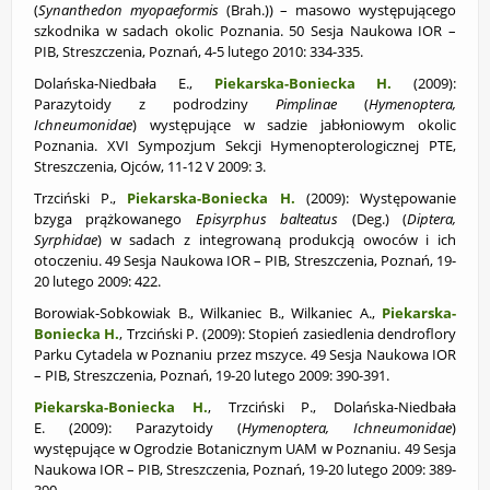
(
Synanthedon myopaeformis
(Brah.)) – masowo występującego
szkodnika w sadach okolic Poznania. 50 Sesja Naukowa IOR –
PIB, Streszczenia, Poznań, 4-5 lutego 2010: 334-335.
Dolańska-Niedbała E.,
Piekarska-Boniecka H.
(2009):
Parazytoidy z podrodziny
Pimplinae
(
Hymenoptera,
Ichneumonidae
) występujące w sadzie jabłoniowym okolic
Poznania. XVI Sympozjum Sekcji Hymenopterologicznej PTE,
Streszczenia, Ojców, 11-12 V 2009: 3.
Trzciński P.,
Piekarska-Boniecka H.
(2009): Występowanie
bzyga prążkowanego
Episyrphus balteatus
(Deg.) (
Diptera,
Syrphidae
) w sadach z integrowaną produkcją owoców i ich
otoczeniu. 49 Sesja Naukowa IOR – PIB, Streszczenia, Poznań, 19-
20 lutego 2009: 422.
Borowiak-Sobkowiak B., Wilkaniec B., Wilkaniec A.,
Piekarska-
Boniecka H.
, Trzciński P. (2009): Stopień zasiedlenia dendroflory
Parku Cytadela w Poznaniu przez mszyce. 49 Sesja Naukowa IOR
– PIB, Streszczenia, Poznań, 19-20 lutego 2009: 390-391.
Piekarska-Boniecka H.
, Trzciński P., Dolańska-Niedbała
E. (2009): Parazytoidy (
Hymenoptera, Ichneumonidae
)
występujące w Ogrodzie Botanicznym UAM w Poznaniu. 49 Sesja
Naukowa IOR – PIB, Streszczenia, Poznań, 19-20 lutego 2009: 389-