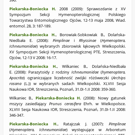
390.
Piekarska-Boniecka H.
2008 (2009):
Sprawozdanie z XV
Sympozjum Sekcji Hymenopterologicznej Polskiego
Towarzystwa Entomologicznego Ojców, 12-13 maja 2008, Wiad.
entomol. 28, 3: 187-189.
Piekarska-Boniecka H.
, Borowiak-Sobkowiak B., Dolańska-
Niedbała E. (2008):
Pimplinae
i
Rhyssinae
(
Hymenoptera,
Ichneumonidae
) wybranych zbiorowisk łąkowych Wielkopolski.
XV Sympozjum Sekcji Hymenopterologicznej PTE, Streszczenia,
Ojców, 12-13 V 2008: 16-17.
Piekarska-Boniecka H.
, Wilkaniec B., Dolańska-Niedbała
E. (2008):
Parazytoidy z rodziny
Ichneumonidae
(
hymenoptera,
Apocrita
) ograniczające liczebność zwójki różóweczki (
Archips
rosana
(L.)) w wybranych sadach Wielkopolski. XLVIII Sesja
Naukowa IOR, Streszczenia, Poznań, 31.0I-1.II 2008: 359-360.
Wilkaniec B.,
Piekarska-Boniecka H.
(2008): Nowy gatunek
mszycy zasiedlający
Prunus cerasifera
Ehrh. w Wielkopolsce.
XLVIII Sesja Naukowa IOR, Streszczenia, Poznań, 31.0I-1.II 2008:
346-347.
Piekarska-Boniecka H.
, Ratajczak J. (2007):
Pimplinae
(
Hymenoptera, Ichneumonidae
) występujące w Arboretum