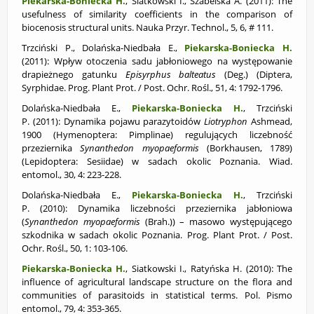
Piekarska-Boniecka H.
,
Siatkowski I., Szabelska A. (2011): The
usefulness of similarity coefficients in the comparison of
biocenosis structural units. Nauka Przyr. Technol., 5, 6, # 111.
Trzciński P., Dolańska-Niedbała E.,
Piekarska-Boniecka H.
(2011): Wpływ otoczenia sadu jabłoniowego na występowanie
drapieżnego gatunku
Episyrphus balteatus
(Deg.) (Diptera,
Syrphidae. Prog. Plant Prot. / Post. Ochr. Rośl., 51, 4: 1792-1796.
Dolańska-Niedbała E.,
Piekarska-Boniecka H.
,
Trzciński
P. (2011): Dynamika pojawu parazytoidów
Liotryphon
Ashmead,
1900 (Hymenoptera: Pimplinae) regulujących liczebność
przeziernika
Synanthedon myopaeformis
(Borkhausen, 1789)
(Lepidoptera: Sesiidae) w sadach okolic Poznania. Wiad.
entomol., 30, 4: 223-228.
Dolańska-Niedbała E.,
Piekarska-Boniecka H.
, Trzciński
P. (2010): Dynamika liczebności przeziernika jabłoniowa
(
Synanthedon myopaeformis
(Brah.)) – masowo występującego
szkodnika w sadach okolic Poznania. Prog. Plant Prot. / Post.
Ochr. Rośl., 50, 1: 103-106.
Piekarska-Boniecka H.
, Siatkowski I., Ratyńska H. (2010):
The
influence of agricultural landscape structure on the flora and
communities of parasitoids in statistical terms. Pol. Pismo
entomol., 79, 4: 353-365.