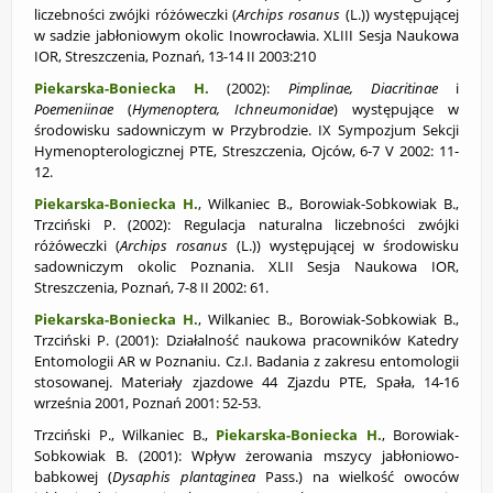
liczebności zwójki różóweczki (
Archips rosanus
(L.)) występującej
w sadzie jabłoniowym okolic Inowrocławia. XLIII Sesja Naukowa
IOR, Streszczenia, Poznań, 13-14 II 2003:210
Piekarska-Boniecka H.
(2002):
Pimplinae, Diacritinae
i
Poemeniinae
(
Hymenoptera, Ichneumonidae
) występujące w
środowisku sadowniczym w Przybrodzie. IX Sympozjum Sekcji
Hymenopterologicznej PTE, Streszczenia, Ojców, 6-7 V 2002: 11-
12.
Piekarska-Boniecka H.
, Wilkaniec B., Borowiak-Sobkowiak B.,
Trzciński P. (2002):
Regulacja naturalna liczebności zwójki
różóweczki (
Archips rosanus
(L.)) występującej w środowisku
sadowniczym okolic Poznania. XLII Sesja Naukowa IOR,
Streszczenia, Poznań, 7-8 II 2002: 61.
Piekarska-Boniecka H.
, Wilkaniec B., Borowiak-Sobkowiak B.,
Trzciński P. (2001):
Działalność naukowa pracowników Katedry
Entomologii AR w Poznaniu. Cz.I. Badania z zakresu entomologii
stosowanej. Materiały zjazdowe 44 Zjazdu PTE, Spała, 14-16
września 2001, Poznań 2001: 52-53.
Trzciński P., Wilkaniec B.,
Piekarska-Boniecka H.
, Borowiak-
Sobkowiak B. (2001):
Wpływ żerowania mszycy jabłoniowo-
babkowej (
Dysaphis plantaginea
Pass.) na wielkość owoców