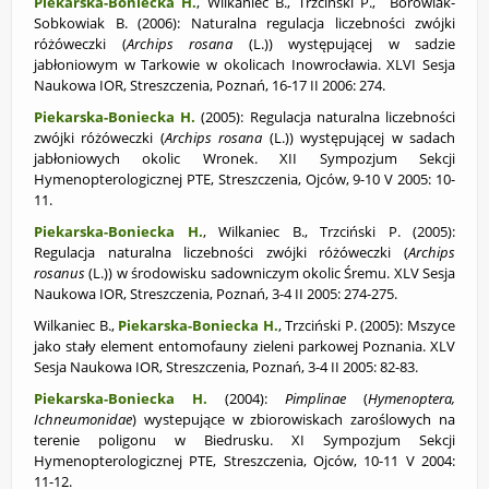
Piekarska-Boniecka H.
, Wilkaniec B., Trzciński P., Borowiak-
Sobkowiak B. (2006): Naturalna regulacja liczebności zwójki
różóweczki (
Archips rosana
(L.)) występującej w sadzie
jabłoniowym w Tarkowie w okolicach Inowrocławia. XLVI Sesja
Naukowa IOR, Streszczenia, Poznań, 16-17 II 2006: 274.
Piekarska-Boniecka H.
(2005): Regulacja naturalna liczebności
zwójki różóweczki (
Archips rosana
(L.)) występującej w sadach
jabłoniowych okolic Wronek. XII Sympozjum Sekcji
Hymenopterologicznej PTE, Streszczenia, Ojców, 9-10 V 2005: 10-
11.
Piekarska-Boniecka H.
, Wilkaniec B., Trzciński P. (2005):
Regulacja naturalna liczebności zwójki różóweczki (
Archips
rosanus
(L.)) w środowisku sadowniczym okolic Śremu. XLV Sesja
Naukowa IOR, Streszczenia, Poznań, 3-4 II 2005: 274-275.
Wilkaniec B.,
Piekarska-Boniecka H.
, Trzciński P. (2005):
Mszyce
jako stały element entomofauny zieleni parkowej Poznania. XLV
Sesja Naukowa IOR, Streszczenia, Poznań, 3-4 II 2005: 82-83.
Piekarska-Boniecka H.
(2004):
Pimplinae
(
Hymenoptera,
Ichneumonidae
) wystepujące w zbiorowiskach zaroślowych na
terenie poligonu w Biedrusku. XI Sympozjum Sekcji
Hymenopterologicznej PTE, Streszczenia, Ojców, 10-11 V 2004:
11-12.