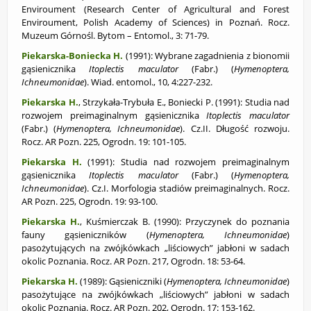
Enviroument (Research Center of Agricultural and Forest
Enviroument, Polish Academy of Sciences) in Poznań. Rocz.
Muzeum Górnośl. Bytom – Entomol., 3: 71-79.
Piekarska-Boniecka H.
(1991): Wybrane zagadnienia z bionomii
gąsienicznika
Itoplectis maculator
(Fabr.) (
Hymenoptera,
Ichneumonidae
). Wiad. entomol., 10, 4:227-232.
Piekarska H.
, Strzykała-Trybuła E., Boniecki P. (1991): Studia nad
rozwojem preimaginalnym gąsienicznika
Itoplectis maculator
(Fabr.) (
Hymenoptera, Ichneumonidae
). Cz.II. Długość rozwoju.
Rocz. AR Pozn. 225, Ogrodn. 19: 101-105.
Piekarska H.
(1991): Studia nad rozwojem preimaginalnym
gąsienicznika
Itoplectis
maculator
(Fabr.) (
Hymenoptera,
Ichneumonidae
). Cz.I. Morfologia stadiów preimaginalnych. Rocz.
AR Pozn. 225, Ogrodn. 19: 93-100.
Piekarska H.
, Kuśmierczak B. (1990): Przyczynek do poznania
fauny gąsieniczników (
Hymenoptera, Ichneumonidae
)
pasożytujących na zwójkówkach „liściowych” jabłoni w sadach
okolic Poznania. Rocz. AR Pozn. 217, Ogrodn. 18: 53-64.
Piekarska H.
(1989): Gąsieniczniki (
Hymenoptera, Ichneumonidae
)
pasożytujące na zwójkówkach „liściowych” jabłoni w sadach
okolic Poznania. Rocz. AR Pozn. 202, Ogrodn. 17: 153-162.