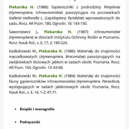
Piekarska H.
(1988): Gąsieniczniki z podrodziny
Pimplinae
(
Hymenoptera,
Ichneumonidae
) pasożytujące na poczwarkach
Galleria mellonella
L. (
Lepidoptera,
Pyralidae
) wprowadzonych do
sadu. Rocz. AR Pozn. 180, Ogrodn. 16: 143-150.
Sawoniewicz J.,
Piekarska H.
(1987):
Ichneumonidae
(
Hymenoptera
) w zbiorach Instytutu Ochrony Roślin w Poznaniu.
Rocz. Nauk Rol., s. E, 17, 2: 189-224.
Kadłubowski W.,
Piekarska H.
(1986): Materiały do znajomości
męczelkowatych (
Hymenoptera, Braconidae
) pasożytujących na
zwójkówkach liściowych jabłoni w sadach okolic Poznania. Rocz.
AR Pozn. 165, Ogrodn. 13: 63-68.
Kadłubowski W.,
Piekarska H.
(1984): Materiały do znajomości
fauny gąsieniczników
Ichneumonoidea
(
Hymenoptera, Parasitica
),
występujących w sadach jabłoniowych okolic Poznania. Rocz.
Nauk Rol., s. E, 14, 1-2: 47-71.
Książki i monografie
Podręczniki