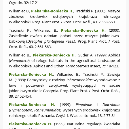
Ogrodn. 32: 17-21
Wilkaniec B.,
Piekarska-Boniecka H.
, Trzciński P. (2000):
Mszyce
zbożowe środowisk ostojowych krajobrazu rolniczego
Wielkopolski. Prog. Plant Prot. / Post. Ochr. Rośl., 40, 2:558-560.
Trzciński P., Wilkaniec B.,
Piekarska-Boniecka H.
(2000):
Zasiedlenie dwóch odmian
jabłoni przez mszycę jabłoniowo-
babkową (
Dysaphis
plantaginea
Pass.)
.
Prog. Plant Prot. / Post.
Ochr. Rośl., 40, 2:561-563.
Wilkaniec B.,
Piekarska-Boniecka H.
, Suder A. (1999):
Aphids
(
Homoptera
) of refuge habitats in the agricultural landscape of
Wielkopolska. Aphids and Other Homopterous Insect, 7:118-123.
Piekarska-Boniecka H.
, Wilkaniec B., Trzciński P., Zawieja
M. (1999):
Parazytoidy z rodziny
Ichneumonidae
wyhodowane z
larw i poczwarek zwójkówek występujących w sadzie
jabłoniowym okolic Gostynia. Prog. Plant Prot. / Post. Ochr. Rośl.,
39, 2:452-454.
Piekarska-Boniecka H.
(1999):
Pimplinae
i
Diacritinae
(
Hymenoptera,
Ichneumonidae
) wybranych środowisk krajobrazu
rolniczego okolic Poznania. Część 1. Wiad. entomol., 18, 2:77-84.
Piekarska-Boniecka H.
(1999): Naturalna regulacja kwieciaka