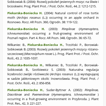
Sobkowiak B. (2004):
Rozwój pokoleń jesiennych mszyc na śliwie i
brzoskwini. Prog. Plant Prot. / Post. Ochr. Rośl., 44, 2: 1212-1215.
Piekarska-Boniecka H.
(2004):
Natural control of rose tortix
moth (
Archips rosanus
(L.)) occurring in an apple orchard in
Rosnowo. Rocz. AR Pozn. 360, Ogrodn. 38: 119-122.
Piekarska-Boniecka H.
(2003):
Pimplinae
(
Hymenoptera
,
Ichneumonidae
) occurring a fruit-growing environment of
Poznań region. Part 4. Rocz. AR Pozn. 348, Ogrodn. 36: 65-72.
Wilkaniec B.,
Piekarska-Boniecka H.
, Trzciński P., Borowiak-
Sobkowiak B. (2003):
Rozwój pokoleń jesiennych mszycy różano-
szczeciowej (
Macrosiphum rosae
L.). Prog. Plant Prot. / Post. Ochr.
Rośl., 43, 2: 1035-1037.
Piekarska-Boniecka H.
, Wilkaniec B., Trzciński P., Borowiak-
Sobkowiak B., Szotkiewicz S. (2003):
Naturalna regulacja
liczebności zwójki różóweczki (
Archips rosanus
(L.)) występującej
w sadzie jabłoniowym okolic Inowrocławia. Prog. Plant Prot. /
Post. Ochr. Rośl., 43, 2: 856-858.
Piekarska-Boniecka H.
, Suder-Byttner A. (2002):
Pimplinae,
Diacritinae
and
Poemeniinae
(
Hymenoptera, Ichneumonidae
)
occurring in a fruit-growing environment in Przybroda. J. Plant
Prot. Res., 42, 3: 221-227.