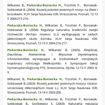
Wilkaniec B.,
Piekarska-Boniecka H.
, Trzciński P., Borowiak-
Sobkowiak B. (2004):
Rozwój pokoleń jesiennych mszyc na śliwie i
brzoskwini. XLIV Sesja Naukowa IOR, Streszczenia, Poznań, 12-13
II 2004:215-216.
Piekarska-Boniecka H.
, Wilkaniec B., Trzciński P., Borowiak-
Sobkowiak B. (2004):
Regulacja naturalna liczebności zwójki
różóweczki (
Archips rosanus
(L.)) występującej w sadach
jabłoniowych okolic Kórnika. XLIV Sesja Naukowa IOR,
Streszczenia, Poznań, 12-13 II 2004:216-217.
Piekarska-Boniecka H.
, Wilkaniec B. (2003):
Pimplinae,
Diacritinae, Poemeniinae
i
Rhyssinae
(
Hymenoptera,
Ichneumonidae
) występujące w środowiskach ostojowych
krajobrazu rolniczego Wielkopolski. X Sympozjum Sekcji
Hymenopterologicznej PTE, Streszczenia, Ojców, 12-13 V 2003: 8-
9.
Wilkaniec B.,
Piekarska-Boniecka H.
, Trzciński P., Borowiak-
Sobkowiak B. (2003):
Rozwój pokoleń jesiennych mszycy różano-
szczeciowej (
Macrosiphum rosae
L.). XLIII Sesja Naukowa IOR,
Streszczenia, Poznań, 13-14 II 2003:209.
Piekarska-Boniecka H.
, Wilkaniec B., Trzciński P., Borowiak-
Sobkowiak B., Szotkiewicz S. (2003): Naturalna regulacja