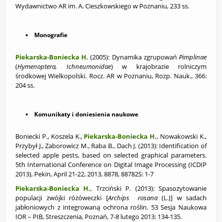
Wydawnictwo AR im. A. Cieszkowskiego w Poznaniu, 233 ss.
Monografie
Piekarska-Boniecka H.
(2005):
Dynamika zgrupowań
Pimplinae
(
Hymenoptera, Ichneumonidae
) w krajobrazie rolniczym
środkowej Wielkopolski. Rocz. AR w Poznaniu, Rozp. Nauk., 366:
204 ss.
Komunikaty i doniesienia naukowe
Boniecki P., Koszela K.,
Piekarska-Boniecka H.
, Nowakowski K.,
Przybył J., Zaborowicz M., Raba B., Dach J. (2013): Identification of
selected apple pests, based on selected graphical parameters.
5th International Conference on Digital Image Processing (ICDIP
2013), Pekin, April 21-22, 2013, 8878, 88782S: 1-7
Piekarska-Boniecka H.
, Trzciński P. (2013):
Spasożytowanie
populacji zwójki różóweczki [
Archips rosana
(L.)] w sadach
jabłoniowych z integrowaną ochrona roślin. 53 Sesja Naukowa
IOR – PIB, Streszczenia, Poznań, 7-8 lutego 2013: 134-135.