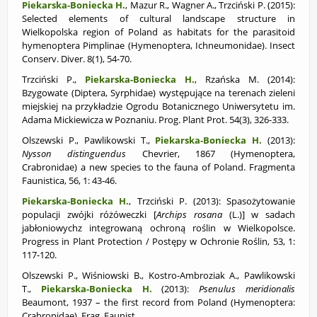
Piekarska-Boniecka H.
, Mazur R., Wagner A.,
Trzciński P.
(2015):
Selected elements of cultural landscape structure in
Wielkopolska region of Poland as habitats for the parasitoid
hymenoptera Pimplinae (Hymenoptera, Ichneumonidae).
Insect
Conserv. Diver.
8(1),
54-70.
Trzciński P.,
Piekarska-Boniecka H.
, Rzańska M. (2014):
Bzygowate (Diptera, Syrphidae) występujące na terenach zieleni
miejskiej na przykładzie Ogrodu Botanicznego Uniwersytetu im.
Adama Mickiewicza w Poznaniu. Prog. Plant Prot. 54(3), 326-333.
Olszewski P., Pawlikowski T.,
Piekarska-Boniecka H.
(2013):
Nysson distinguendus
Chevrier, 1867 (Hymenoptera,
Crabronidae) a new species to the fauna of Poland. Fragmenta
Faunistica, 56, 1: 43-46.
Piekarska-Boniecka H.
, Trzciński P. (2013): Spasożytowanie
populacji zwójki różóweczki [
Archips rosana
(L.)] w sadach
jabłoniowychz integrowaną ochroną roślin w Wielkopolsce.
Progress in Plant Protection / Postępy w Ochronie Roślin, 53, 1:
117-120.
Olszewski P., Wiśniowski B., Kostro-Ambroziak A., Pawlikowski
T.,
Piekarska-Boniecka H.
(2013):
Psenulus meridionalis
Beaumont, 1937 – the first record from Poland (Hymenoptera:
Crabronidae). Frag. Faunist.