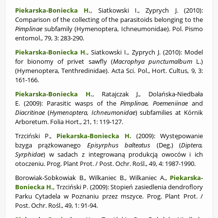
Piekarska-Boniecka H.
, Siatkowski I., Zyprych J. (2010):
Comparison of the collecting of the parasitoids belonging to the
Pimplinae
subfamily (Hymenoptera, Ichneumonidae). Pol. Pismo
entomol., 79, 3: 283-290.
Piekarska-Boniecka H.
, Siatkowski I., Zyprych J. (2010):
Model
for bionomy of privet sawfly (
Macrophya punctumalbum
L.)
(Hymenoptera, Tenthredinidae). Acta Sci. Pol., Hort. Cultus, 9, 3:
161-166.
Piekarska-Boniecka H.
, Ratajczak J., Dolańska-Niedbała
E. (2009):
Parasitic wasps of the
Pimplinae, Poemeniinae
and
Diacritinae
(
Hymenoptera, Ichneumonidae
) subfamilies at Kórnik
Arboretum. Folia Hort., 21, 1: 119-127.
Trzciński P.,
Piekarska-Boniecka H.
(2009): Występowanie
bzyga prążkowanego
Episyrphus balteatus
(Deg.) (
Diptera,
Syrphidae
) w sadach z integrowaną produkcją owoców i ich
otoczeniu. Prog. Plant Prot. / Post. Ochr. Rośl., 49, 4: 1987-1990.
Borowiak-Sobkowiak B., Wilkaniec B., Wilkaniec A.,
Piekarska-
Boniecka H.
, Trzciński P. (2009):
Stopień zasiedlenia dendroflory
Parku Cytadela w Poznaniu przez mszyce. Prog. Plant Prot. /
Post. Ochr. Rośl., 49, 1: 91-94.