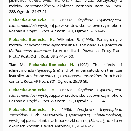
jabłkowca (
Anthonomus pomorum
(L.)) przez parazytoidy z
rodziny
Ichneumonidae
w okolicach Poznania. Rocz. AR Pozn.
288, Ogrodn. 24:47-51.
Piekarska-Boniecka H.
(1998):
Pimplinae
(
Hymenoptera,
Ichneumonidae
) występujące w środowisku sadowniczym okolic
Poznania. Część 3. Rocz. AR Pozn. 301, Ogrodn. 26:91-96.
Piekarska-Boniecka H.
, Wilkaniec B. (1998): Parazytoidy z
rodziny
Ichneumonidae
wyhodowane z larw kwieciaka jabłkowca
(
Anthonomus pomorum
L.) w okolicach Poznania. Prog. Plant
Prot. / Post. Ochr. Rośl., 38, 2:448-450.
Tian M.,
Piekarska-Boniecka H.
(1998): The effects of
ichneumonids (
Hymenoptera
) and other parasitoids on the rose
leafroller,
Archips rosanus
(L.) (
Lepidoptera: Tortricidae
), from black
currant. Rocz. AR Pozn. 301, Ogrodn. 26:79-89.
Piekarska-Boniecka H.
(1997):
Pimplinae
(
Hymenoptera,
Ichneumonidae
) występujące w środowisku sadowniczym okolic
Poznania. Część 2. Rocz. AR Pozn. 296, Ogrodn. 25:55-64.
Piekarska-Boniecka H.
(1996): Zwójkówki (
Lepidoptera,
Tortricidae
) i ich parazytoidy (
Hymenoptera, Ichneumonidae
),
występujące na plantacjach porzeczki czarnej (
Ribes nigrum
L.) w
okolicach Poznania. Wiad. entomol.,15, 4:241-247.