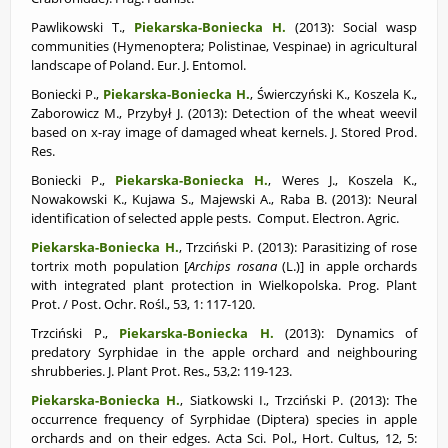
Pawlikowski T.,
Piekarska-Boniecka H.
(2013): Social wasp
communities (Hymenoptera; Polistinae, Vespinae) in agricultural
landscape of Poland. Eur. J. Entomol.
Boniecki P.,
Piekarska-Boniecka H.
, Świerczyński K., Koszela K.,
Zaborowicz M., Przybył J. (2013): Detection of the wheat weevil
based on x-ray image of damaged wheat kernels. J. Stored Prod.
Res.
Boniecki P.,
Piekarska-Boniecka H.
, Weres J., Koszela K.,
Nowakowski K., Kujawa S., Majewski A., Raba B. (2013): Neural
identification of selected apple pests. Comput. Electron. Agric.
Piekarska-Boniecka H.
,
Trzciński P. (2013): Parasitizing of rose
tortrix moth population [
Archips rosana
(L.)] in apple orchards
with integrated plant protection in Wielkopolska. Prog. Plant
Prot. / Post. Ochr. Rośl., 53, 1: 117-120.
Trzciński P.,
Piekarska-Boniecka H.
(2013): Dynamics of
predatory Syrphidae in the apple orchard and neighbouring
shrubberies. J. Plant Prot. Res., 53,2: 119-123.
Piekarska-Boniecka H.
, Siatkowski I., Trzciński P. (2013): The
occurrence frequency of Syrphidae (Diptera) species in apple
orchards and on their edges. Acta Sci. Pol., Hort. Cultus, 12, 5: