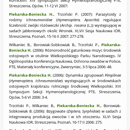
Kórnickim. XIV Sympozjum Sekcji Hymenopterologicznej PTE,
Streszczenia, Ojców, 11-12 VI 2007:
Piekarska-Boniecka H.
, Trzciński P. (2007):
Parazytoidy z
rodziny
Ichneumonidae
(
Hymenoptera, Apocrita
) regulujące
liczebność zwójki różóweczki (
Archip. rosana
(L.)) występującej w
sadach jabłoniowych okolic Wronek. XLVII Sesja Naukowa IOR,
Streszczenia, Poznań, 15-16 II 2007: 277-278.
Wilkaniec B., Borowiak-Sobkowiak B., Trzciński P.,
Piekarska-
Boniecka H.
(2006):
Różnorodność gatunkowa mszyc środowisk
ostojowych w otulinie Wielkopolskiego Parku Narodowego. IV
Ogólnopolska Konferencja Naukowa, Ochrona owadów w Polsce,
PTE, Materiały konferencyjne, Zwierzyniec, 3-5 lipca 2006: 48.
Piekarska-Boniecka H.
(2006): Dynamika zgrupowań
Pimplinae
(
Hymenoptera, Ichneumonidae
) występujących w środowiskach
ostojowych krajobrazu rolniczego środkowej Wielkopolski. XIII
Sympozjum Sekcji Hymenopterologicznej PTE, Streszczenia,
Ojców, 5-6 VI 2006: 3-4.
Trzciński P., Wilkaniec B.,
Piekarska-Boniecka H.
, Borowiak-
Sobkowiak B. (2006):
Bzygowate (
Diptera, Syrphidae
) w sadach z
integrowaną produkcją owoców i w ich otoczeniu. XLVI Sesja
Naukowa IOR, Streszczenia, Poznań, 16-17 II 2006: 275.