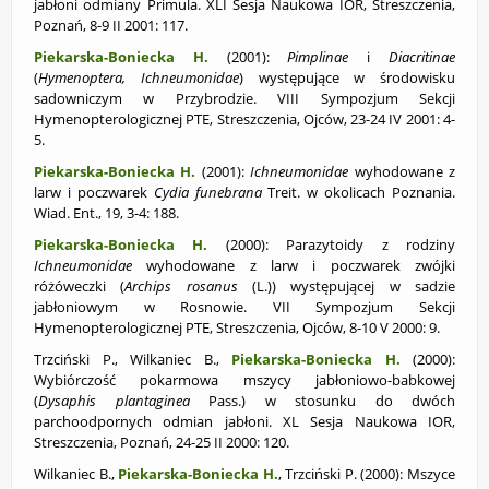
jabłoni odmiany Primula. XLI Sesja Naukowa IOR, Streszczenia,
Poznań, 8-9 II 2001: 117.
Piekarska-Boniecka H.
(2001):
Pimplinae
i
Diacritinae
(
Hymenoptera, Ichneumonidae
) występujące w środowisku
sadowniczym w Przybrodzie. VIII Sympozjum Sekcji
Hymenopterologicznej PTE, Streszczenia, Ojców, 23-24 IV 2001: 4-
5.
Piekarska-Boniecka H.
(2001):
Ichneumonidae
wyhodowane z
larw i poczwarek
Cydia funebrana
Treit. w okolicach Poznania.
Wiad. Ent., 19, 3-4: 188.
Piekarska-Boniecka H.
(2000):
Parazytoidy z rodziny
Ichneumonidae
wyhodowane z larw i poczwarek zwójki
różóweczki (
Archips rosanus
(L.)) występującej w sadzie
jabłoniowym w Rosnowie. VII Sympozjum Sekcji
Hymenopterologicznej PTE, Streszczenia, Ojców, 8-10 V 2000: 9.
Trzciński P., Wilkaniec B.,
Piekarska-Boniecka H.
(2000):
Wybiórczość pokarmowa mszycy jabłoniowo-babkowej
(
Dysaphis plantaginea
Pass.) w stosunku do dwóch
parchoodpornych odmian jabłoni. XL Sesja Naukowa IOR,
Streszczenia, Poznań, 24-25 II 2000: 120.
Wilkaniec B.,
Piekarska-Boniecka H.
, Trzciński P. (2000):
Mszyce