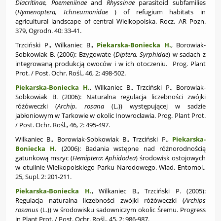
Diacritinae, Poemeniinae
and
Rhyssinae
parasitoid subfamilies
(
Hymenoptera, Ichneumonidae
) of refugium habitats in
agricultural landscape of central Wielkopolska. Rocz. AR Pozn.
379, Ogrodn. 40: 33-41.
Trzciński P., Wilkaniec B.,
Piekarska-Boniecka H.
, Borowiak-
Sobkowiak B. (2006):
Bzygowate (
Diptera, Syrphidae
) w sadach z
integrowaną produkcją owoców i w ich otoczeniu. Prog. Plant
Prot. / Post. Ochr. Rośl., 46, 2: 498-502.
Piekarska-Boniecka H.
, Wilkaniec B., Trzciński P., Borowiak-
Sobkowiak B. (2006):
Naturalna regulacja liczebności zwójki
różóweczki (
Archip. rosana
(L.)) występującej w sadzie
jabłoniowym w Tarkowie w okolic Inowrocławia. Prog. Plant Prot.
/ Post. Ochr. Rośl., 46, 2: 495-497.
Wilkaniec B., Borowiak-Sobkowiak B., Trzciński P.,
Piekarska-
Boniecka H.
(2006):
Badania wstępne nad
różnorodnością
gatunkową mszyc (
Hemiptera
:
Aphidodea
) środowisk ostojowych
w otulinie Wielkopolskiego Parku Narodowego. Wiad. Entomol.,
25, Supl. 2: 201-211.
Piekarska-Boniecka H.
, Wilkaniec B., Trzciński P. (2005):
Regulacja naturalna liczebności zwójki różóweczki (
Archips
rosanus
(L.)) w środowisku sadowniczym okolic Śremu. Progress
in Plant Prot. / Post. Ochr. Rośl., 45, 2: 986-987.