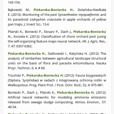
143-154.
Bąkowski M.,
Piekarska-Boniecka H.
, Dolańska-Niedbała
E. (2013): Monitoring of the pest
Synanthedon myopaeformis
and
its parasitoid
Liotryphon crassiseta
in apple orchards of yellow
pan traps. J. Insect Sci., 13,4.
Pilarski K., Boniecki P., Slosarz P., Dach J.,
Piekarska-Boniecka
H.
, Koszela K. (2012): Classification of chore orchard pest jusing
the self-organizing feature maps neural network. Afr. J. Agric. Res.,
7, 47: 6357-6362.
Piekarska-Boniecka H.
,
Siatkowski I., Ratyńska H. (2012): The
analysis of similarities between agricultural landscape structural
units on the basis of flora and parasite entomofauna. Nauka
Przyr. Technol., 6, 4, # 69.
Trzciński P.,
Piekarska-Boniecka H.
(2012): Fauna bzygowatych
(Diptera, Syrphidae) w sadach z integrowaną ochroną roślin w
Wielkopolsce. Prog. Plant Prot. / Post. Ochr. Rośl., 52, 4: 975-981.
Boniecki P., Dach J., Pilarski K.,
Piekarska-Boniecka H.
(2012):
Artificial neural networks for modeling ammonia emissions
released from sewage sludge composting. Atmos. Environ., 57:
49-54.