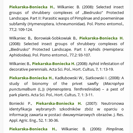
Piekarska-Boniecka H.
, Wilkaniec B. (2008):
Selected insect
groups of shrubbery complexes of „Biedrusko” Protected
Landscape. Part II: Parasitic wasps of Pimplinae and poemeniinae
subfamily (Hymenoptera, Ichneumonidae). Pol. Pismo entomol.,
77,2: 109-124.
Wilkaniec B., Borowiak-Sobkowiak B.,
Piekarska-Boniecka H.
(2008):
Selected insect groups of shrubbery complexes of
„Biedrusko” Protected Landscape. Part I: Aphids (Hemiptera:
Aphidoidea). Pol. Pismo entomol., 77,2: 93-107.
Wilkaniec B.,
Piekarska-Boniecka H.
(2008):
Aphid infestation of
decorative perennials. Acta Sci. Pol., Hort. Cultus, 7, 1: 13-19.
Piekarska-Boniecka H.
, Kadłubowski W., Siatkowski I. (2008): A
study of bionomy of the privet sawfly (
Macrophya
punctumalbum
(L.)) (
Hymenoptera, Tenthredinidae
) – a pest of
park plants. Acta Sci. Pol., Hort. Cultus, 7, 1: 3-11.
Boniecki P.,
Piekarska-Boniecka H.
(2007): Neutronowa
identyfikacja wybranych szkodników zbóż w oparciu o
informację zawarta w postaci dwuwymiarowych obrazów. J. Res.
Appl. Agric. Eng., 52, 1: 30-36.
Piekarska-Boniecka H.
, Wilkaniec B. (2006):
Pimplinae,