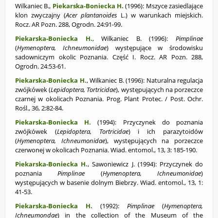
Wilkaniec B.,
Piekarska-Boniecka H.
(1996): Mszyce zasiedlające
klon zwyczajny (
Acer plantanoides
L.) w warunkach miejskich.
Rocz. AR Pozn. 288, Ogrodn. 24:91-99.
Piekarska-Boniecka H.
, Wilkaniec B. (1996):
Pimplinae
(
Hymenoptera, Ichneumonidae
) występujące w środowisku
sadowniczym okolic Poznania. Część I. Rocz. AR Pozn. 288,
Ogrodn. 24:53-61.
Piekarska-Boniecka H.
, Wilkaniec B. (1996): Naturalna regulacja
zwójkówek (
Lepidoptera, Tortricidae
), występujących na porzeczce
czarnej w okolicach Poznania. Prog. Plant Protec. / Post. Ochr.
Rośl., 36, 2:82-84.
Piekarska-Boniecka H.
(1994): Przyczynek do poznania
zwójkówek (
Lepidoptera,
Tortricidae
) i ich parazytoidów
(
Hymenoptera, Ichneumonidae
), występujących na porzeczce
czerwonej w okolicach Poznania. Wiad. entomol., 13, 3: 185-190.
Piekarska-Boniecka H.
, Sawoniewicz J. (1994): Przyczynek do
poznania
Pimplinae
(
Hymenoptera, Ichneumonidae
)
występujących w basenie dolnym Biebrzy. Wiad. entomol., 13, 1:
41-53.
Piekarska-Boniecka H.
(1992):
Pimplinae
(
Hymenoptera,
Ichneumondae
) in the collection of the Museum of the