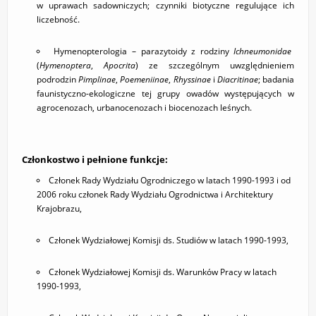
w uprawach sadowniczych; czynniki biotyczne regulujące ich
liczebność.
Hymenopterologia – parazytoidy z rodziny
Ichneumonidae
(
Hymenoptera
,
Apocrita
) ze szczególnym uwzględnieniem
podrodzin
Pimplinae
,
Poemeniinae
,
Rhyssinae
i
Diacritinae
; badania
faunistyczno-ekologiczne tej grupy owadów występujących w
agrocenozach, urbanocenozach i biocenozach leśnych.
Członkostwo i pełnione funkcje:
Członek Rady Wydziału Ogrodniczego w latach 1990-1993 i od
2006 roku członek Rady Wydziału Ogrodnictwa i Architektury
Krajobrazu,
Członek Wydziałowej Komisji ds. Studiów w latach 1990-1993,
Członek Wydziałowej Komisji ds. Warunków Pracy w latach
1990-1993,