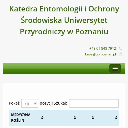
Katedra Entomologii i Ochrony
Środowiska Uniwersytet
Przyrodniczy w Poznaniu
+48 61 848 7912
keos@up.poznan.pl
STRONA GŁÓWNA
O KATEDRZE
PRACOWNICY
DYDAKTYKA
Pokaż
pozycji
Szukaj:
DZIAŁALNOŚĆ NAUKOWA
MEDYCYNA
ROŚLIN
NASZA OFERTA