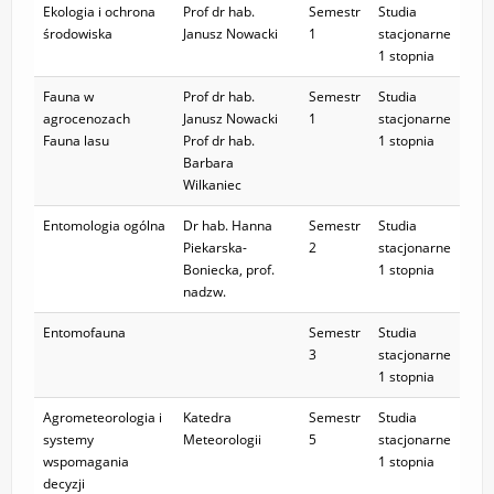
Ekologia i ochrona
Prof dr hab.
Semestr
Studia
KONTAKT
środowiska
Janusz Nowacki
1
stacjonarne
1 stopnia
Fauna w
Prof dr hab.
Semestr
Studia
agrocenozach
Janusz Nowacki
1
stacjonarne
Fauna lasu
Prof dr hab.
1 stopnia
Barbara
Wilkaniec
Entomologia ogólna
Dr hab. Hanna
Semestr
Studia
Piekarska-
2
stacjonarne
Boniecka, prof.
1 stopnia
nadzw.
Entomofauna
Semestr
Studia
3
stacjonarne
1 stopnia
Agrometeorologia i
Katedra
Semestr
Studia
systemy
Meteorologii
5
stacjonarne
wspomagania
1 stopnia
decyzji