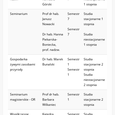
Górski
1 stopnia
Seminarium
Prof dr hab.
Semestr
Studia
Janusz
7
stacjonarne 1
Nowacki
stopnia
Semestr
Dr hab. Hanna
7
Studia
Piekarska-
niestacjonarne
Boniecka,
1 stopnia
prof. nadzw.
Gospodarka
Dr hab. Marek
Semestr
Studia
żywymi zasobami
Bunalski
1
stacjonarne 2
przyrody
Semestr
stopnia
1
Studia
niestacjonarne
2 stopnia
Seminarium
Prof dr hab.
Semestr
Studia
magisterskie - OR
Barbara
1
stacjonarne 2
Wilkaniec
stopnia
Współczesne
Katedra
Semestr
Studia