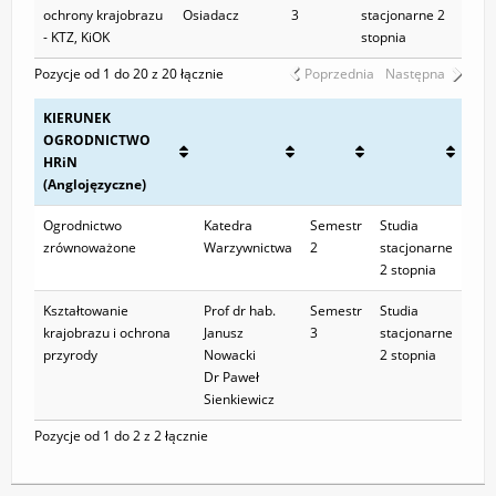
ochrony krajobrazu
Osiadacz
3
stacjonarne 2
- KTZ, KiOK
stopnia
Pozycje od 1 do 20 z 20 łącznie
Poprzednia
Następna
KIERUNEK
OGRODNICTWO
HRiN
(Anglojęzyczne)
Ogrodnictwo
Katedra
Semestr
Studia
zrównoważone
Warzywnictwa
2
stacjonarne
2 stopnia
Kształtowanie
Prof dr hab.
Semestr
Studia
krajobrazu i ochrona
Janusz
3
stacjonarne
przyrody
Nowacki
2 stopnia
Dr Paweł
Sienkiewicz
Pozycje od 1 do 2 z 2 łącznie