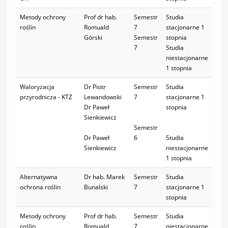
Metody ochrony
Prof dr hab.
Semestr
Studia
roślin
Romuald
7
stacjonarne 1
Górski
Semestr
stopnia
7
Studia
niestacjonarne
1 stopnia
Waloryzacja
Dr Piotr
Semestr
Studia
przyrodnicza - KTZ
Lewandowski
7
stacjonarne 1
Dr Paweł
stopnia
Sienkiewicz
Semestr
Dr Paweł
6
Studia
Sienkiewicz
niestacjonarne
1 stopnia
Alternatywna
Dr hab. Marek
Semestr
Studia
ochrona roślin
Bunalski
7
stacjonarne 1
stopnia
Metody ochrony
Prof dr hab.
Semestr
Studia
roślin
Romuald
7
niestacjonarne