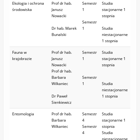
Ekologia i ochrona
Prof dr hab.
Semestr
Studia
KONTAKT
środowiska
Janusz
1
stacjonarne 1
Nowacki
stopnia
Semestr
Dr hab. Marek
1
Studia
Bunalski
niestacjonarne
1 stopnia
Fauna w
Prof dr hab.
Semestr
Studia
krajobrazie
Janusz
1
stacjonarne 1
Nowacki
stopnia
Prof dr hab.
Barbara
Semestr
Wilkaniec
1
Studia
niestacjonarne
Dr Paweł
1 stopnia
Sienkiewicz
Entomologia
Prof dr hab.
Semestr
Studia
Barbara
4
stacjonarne 1
Wilkaniec
Semestr
stopnia
4
Studia
niestacjonarne