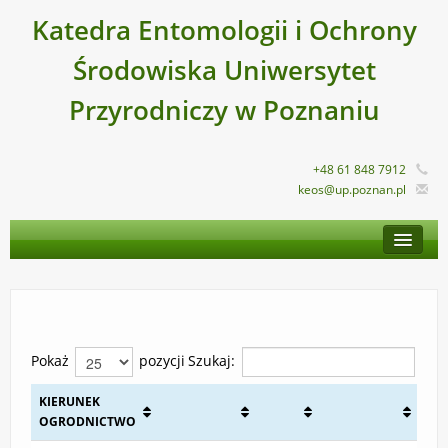
Katedra Entomologii i Ochrony
Środowiska Uniwersytet
Przyrodniczy w Poznaniu
+48 61 848 7912
keos@up.poznan.pl
STRONA GŁÓWNA
O KATEDRZE
PRACOWNICY
DYDAKTYKA
Pokaż
pozycji
Szukaj:
DZIAŁALNOŚĆ NAUKOWA
KIERUNEK
OGRODNICTWO
NASZA OFERTA