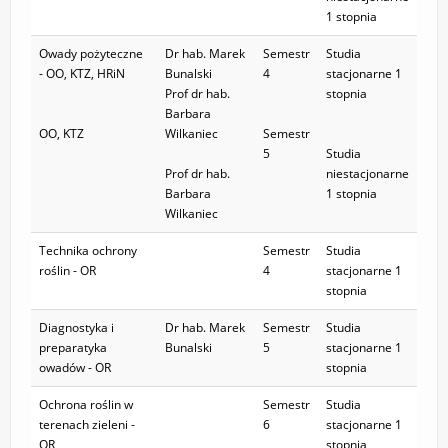
1 stopnia
Owady pożyteczne
Dr hab. Marek
Semestr
Studia
- OO, KTZ, HRiN
Bunalski
4
stacjonarne 1
Prof dr hab.
stopnia
Barbara
OO, KTZ
Wilkaniec
Semestr
5
Studia
Prof dr hab.
niestacjonarne
Barbara
1 stopnia
Wilkaniec
Technika ochrony
Semestr
Studia
roślin - OR
4
stacjonarne 1
stopnia
Diagnostyka i
Dr hab. Marek
Semestr
Studia
preparatyka
Bunalski
5
stacjonarne 1
owadów - OR
stopnia
Ochrona roślin w
Semestr
Studia
terenach zieleni -
6
stacjonarne 1
OR
stopnia